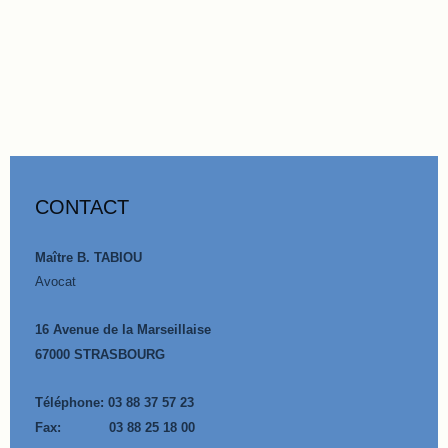
CONTACT
Maître B. TABIOU
Avocat
16 Avenue de la Marseillaise
67000 STRASBOURG
Téléphone:
03 88 37 57 23
Fax: 03 88 25 18 00