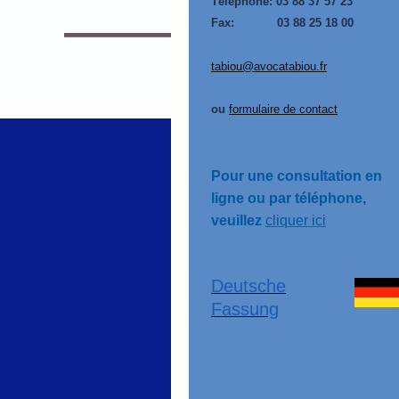
Téléphone:
03 88 37 57 23
Fax: 03 88 25 18 00
tabiou@avocatabiou.fr
ou
formulaire de contact
Pour une consultation en
ligne ou par téléphone,
veuillez
cliquer ici
Deutsche
Fassung