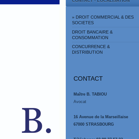
CONTACT - LOCALISATION
DROIT COMMERCIAL & DES
SOCIETES
DROIT BANCAIRE &
CONSOMMATION
CONCURRENCE &
DISTRIBUTION
CONTACT
Maître B. TABIOU
Avocat
16 Avenue de la Marseillaise
67000 STRASBOURG