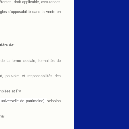
étentes, droit applicable, assurances
gles d'opposabilité dans la vente en
tière de:
 de la forme sociale, formalités de
t, pouvoirs et responsabilités des
emblées et PV
universelle de patrimoine),
scission
nal