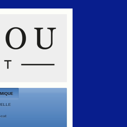
OMIQUE
UELLE
cat